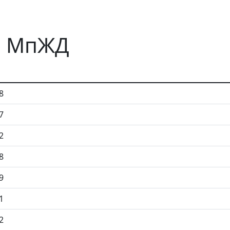
во МпЖД
8
7
2
8
9
1
2