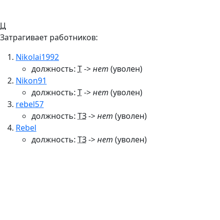
Ц
Затрагивает работников:
Nikolai1992
должность:
Т
->
нет
(уволен)
Nikon91
должность:
Т
->
нет
(уволен)
rebel57
должность:
ТЗ
->
нет
(уволен)
Rebel
должность:
ТЗ
->
нет
(уволен)