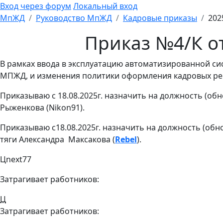
Вход через форум
Локальный вход
МпЖД
Руководство МпЖД
Кадровые приказы
202
Приказ №4/К от
В рамках ввода в эксплуатацию автоматизированной си
МПЖД, и изменения политики оформления кадровых рес
Приказываю с 18.08.2025г. назначить на должность (об
Рыженкова (Nikon91).
Приказываю с18.08.2025г. назначить на должность (обн
тяги Александра Максакова (
Rebel
).
Цnext77
Затрагивает работников:
Ц
Затрагивает работников: